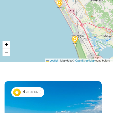
+
−
Leaflet
|
Map data ©
OpenStreetMap
contributors
4
/5.0 (1320)