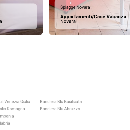
Spiagge Novara
Appartamenti/Case Vacanza
a
Novara
uli Venezia Giulia
Bandiera Blu Basilicata
milia Romagna
Bandiera Blu Abruzzo
ampania
labria