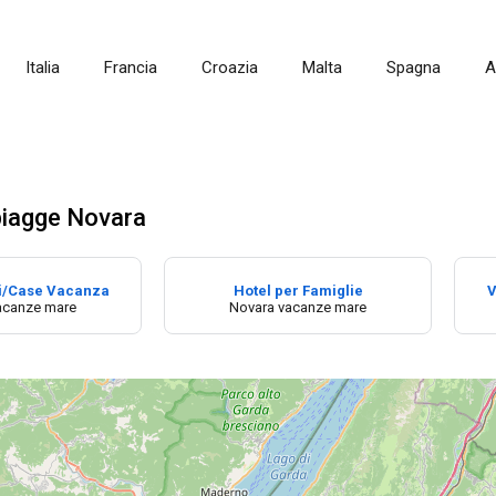
Italia
Francia
Croazia
Malta
Spagna
A
iagge Novara
i/Case Vacanza
Hotel per Famiglie
V
acanze mare
Novara vacanze mare