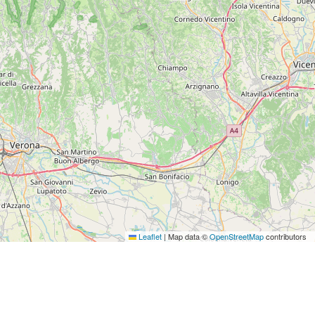
Leaflet
|
Map data ©
OpenStreetMap
contributors