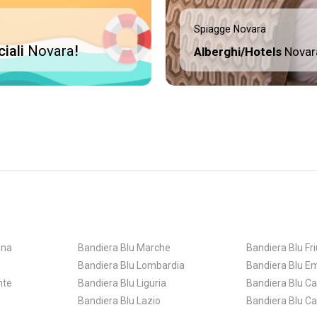
Spiagge Novara
ciali
Novara
!
Alberghi/Hotels
Novar
gna
Bandiera Blu Marche
Bandiera Blu Fri
Bandiera Blu Lombardia
Bandiera Blu E
nte
Bandiera Blu Liguria
Bandiera Blu C
Bandiera Blu Lazio
Bandiera Blu Ca