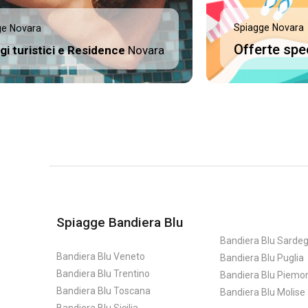
Spiagge Novara
ge Novara
Offerte spe
ggi turistici e Residence
Novara
Spiagge Bandiera Blu
Bandiera Blu Sarde
Bandiera Blu Veneto
Bandiera Blu Puglia
Bandiera Blu Trentino
Bandiera Blu Piemo
Bandiera Blu Toscana
Bandiera Blu Molise