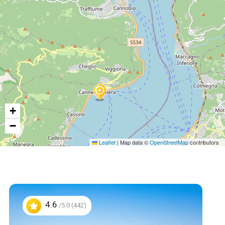
+
−
Leaflet
|
Map data ©
OpenStreetMap
contributors
4.6
/5.0 (442)