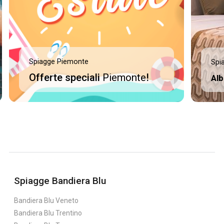
Spiagge Piemonte
Spi
Offerte speciali
Piemonte
!
Alb
Spiagge Bandiera Blu
Bandiera Blu Veneto
Bandiera Blu Trentino