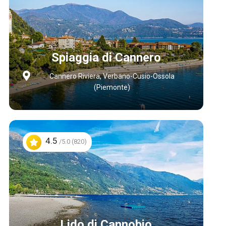
Spiaggia di Cannero
Cannero Riviera, Verbano-Cusio-Ossola
(Piemonte)
4.5
/5.0 (820)
Lido di Cannobio