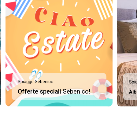
Spiagge Sebenico
Spi
Offerte speciali
Sebenico
!
Alb