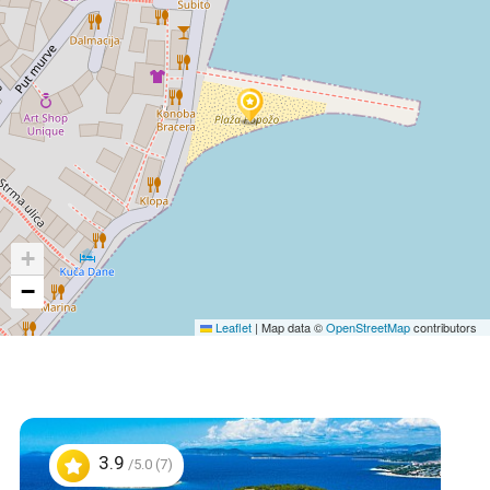
+
−
Leaflet
|
Map data ©
OpenStreetMap
contributors
3.9
/5.0 (7)