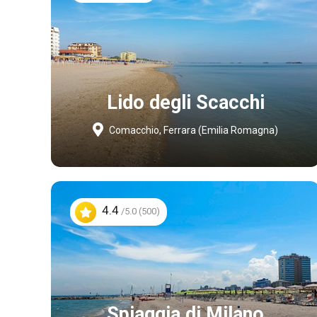
Lido degli Scacchi
Comacchio, Ferrara (Emilia Romagna)
4.4
/5.0 (500)
Spiaggia di Milano