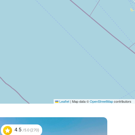
Leaflet
|
Map data ©
OpenStreetMap
contributors
4.5
/5.0 (270)