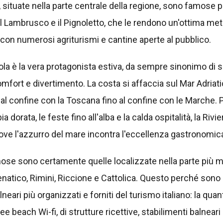
, situate nella parte centrale della regione, sono famose p
il Lambrusco e il Pignoletto, che le rendono un'ottima met
on numerosi agriturismi e cantine aperte al pubblico.
la è la vera protagonista estiva, da sempre sinonimo di s
mfort e divertimento. La costa si affaccia sul Mar Adriat
al confine con la Toscana fino al confine con le Marche. P
ia dorata, le feste fino all'alba e la calda ospitalità, la Rivi
dove l'azzurro del mare incontra l'eccellenza gastronomica 
ose sono certamente quelle localizzate nella parte più me
enatico, Rimini, Riccione e Cattolica. Questo perché sono
lneari più organizzati e forniti del turismo italiano: la quant
ee beach Wi-fi, di strutture ricettive, stabilimenti balneari 