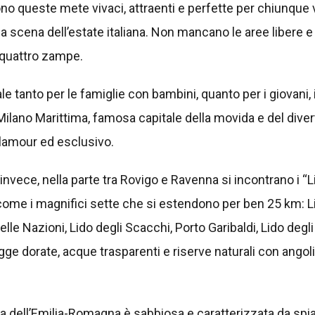
o queste mete vivaci, attraenti e perfette per chiunque v
ica scena dell’estate italiana. Non mancano le aree libere 
a quattro zampe.
e tanto per le famiglie con bambini, quanto per i giovani, i
Milano Marittima, famosa capitale della movida e del diver
glamour ed esclusivo.
invece, nella parte tra Rovigo e Ravenna si incontrano i “Li
ome i magnifici sette che si estendono per ben 25 km: Li
lle Nazioni, Lido degli Scacchi, Porto Garibaldi, Lido degli
ge dorate, acque trasparenti e riserve naturali con angol
sta dell’Emilia-Romagna è sabbiosa e caratterizzata da spi