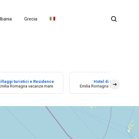
lbania
Grecia
illaggi turistici e Residence
Hotel di lusso
Emilia Romagna vacanze mare
Emilia Romagna vacanze mare