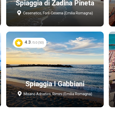
Spiaggia di Zadina Pineta
Cesenatico, Forlì-Cesena (Emilia Romagna)
4.3
/5.0 (50)
Spiaggia I Gabbiani
Misano Adriatico, Rimini (Emilia Romagna)