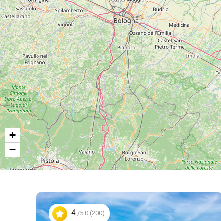
+
−
4
/5.0 (200)