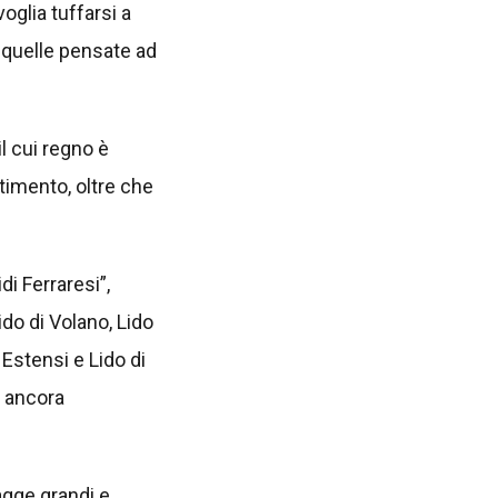
oglia tuffarsi a
e quelle pensate ad
l cui regno è
timento, oltre che
di Ferraresi”,
do di Volano, Lido
 Estensi e Lido di
i ancora
agge grandi e