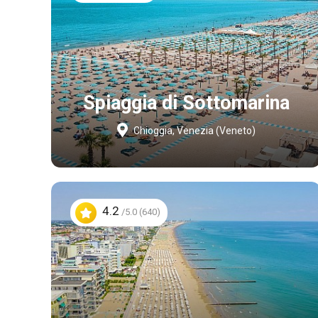
Spiaggia di Sottomarina
Chioggia, Venezia (Veneto)
4.2
/5.0 (640)