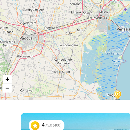
+
−
4
/5.0 (400)