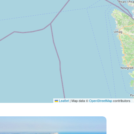
Leaflet
|
Map data ©
OpenStreetMap
contributors