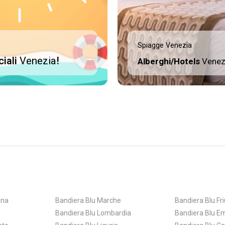
Spiagge Venezia
ciali
Venezia
!
Alberghi/Hotels
Venez
gna
Bandiera Blu Marche
Bandiera Blu Fri
Bandiera Blu Lombardia
Bandiera Blu E