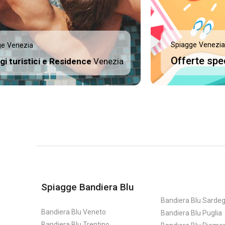
Spiagge Venezia
ge Venezia
Offerte spe
ggi turistici e Residence
Venezia
Spiagge Bandiera Blu
Bandiera Blu Sarde
Bandiera Blu Veneto
Bandiera Blu Puglia
Bandiera Blu Trentino