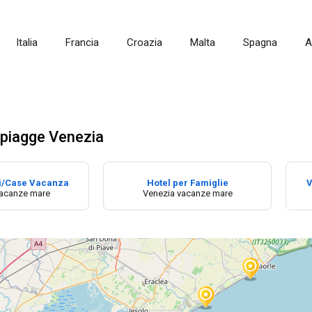
Italia
Francia
Croazia
Malta
Spagna
A
piagge Venezia
i/Case Vacanza
Hotel per Famiglie
V
vacanze mare
Venezia vacanze mare