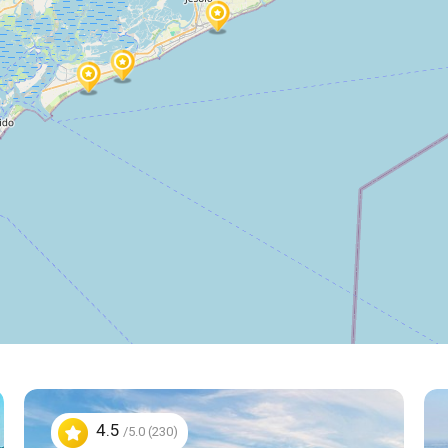
4.5
/5.0 (230)