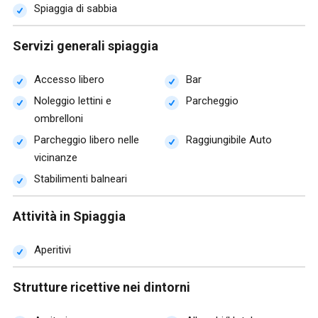
Spiaggia di sabbia
Servizi generali spiaggia
Accesso libero
Bar
Noleggio lettini e
Parcheggio
ombrelloni
Parcheggio libero nelle
Raggiungibile Auto
vicinanze
Stabilimenti balneari
Attività in Spiaggia
Aperitivi
Strutture ricettive nei dintorni