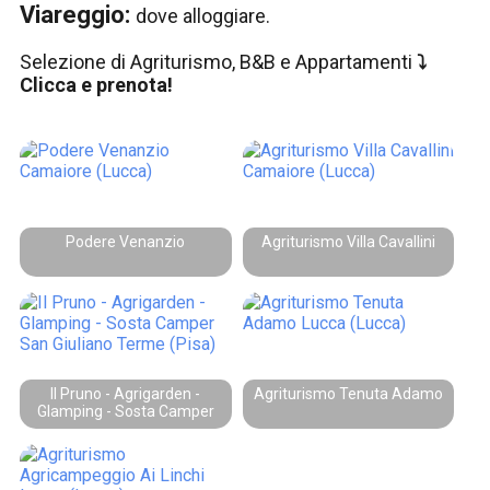
Viareggio:
dove alloggiare.
Selezione di Agriturismo, B&B e Appartamenti
⤵️
Clicca e prenota!
Podere Venanzio
Agriturismo Villa Cavallini
Il Pruno - Agrigarden -
Agriturismo Tenuta Adamo
Glamping - Sosta Camper