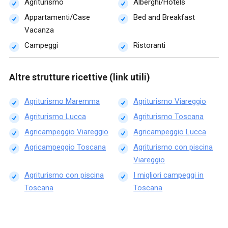
Agriturismo
Alberghi/Hotels
Appartamenti/Case
Bed and Breakfast
Vacanza
Campeggi
Ristoranti
Altre strutture ricettive (link utili)
Agriturismo Maremma
Agriturismo Viareggio
Agriturismo Lucca
Agriturismo Toscana
Agricampeggio Viareggio
Agricampeggio Lucca
Agricampeggio Toscana
Agriturismo con piscina
Viareggio
Agriturismo con piscina
I migliori campeggi in
Toscana
Toscana