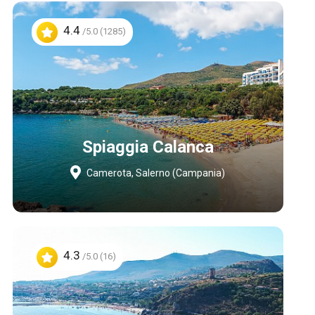
4.4
/5.0 (1285)
Spiaggia Calanca
Camerota, Salerno (Campania)
4.3
/5.0 (16)