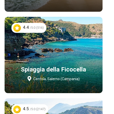
4.4
/5.0 (516)
Spiaggia della Ficocella
Centola, Salerno (Campania)
4.5
/5.0 (2147)