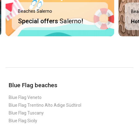
Beaches Salerno
Bea
Special offers
Salerno
!
Ho
Blue Flag beaches
Blue Flag Veneto
Blue Flag Trentino Alto Adige Südtirol
Blue Flag Tuscany
Blue Flag Sicily