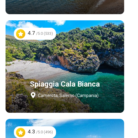
4.7
/5.0 (533)
Spiaggia Cala Bianca
Camerota, Salerno (Campania)
4.3
/5.0 (496)