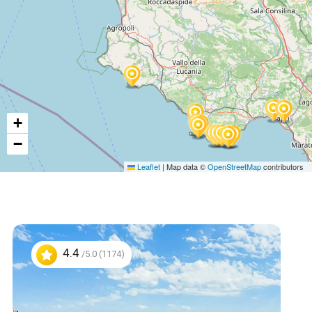
+
−
Leaflet
|
Map data ©
OpenStreetMap
contributors
4.4
/5.0 (1174)